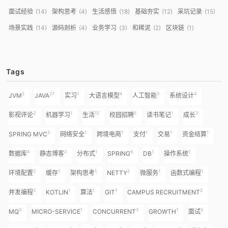
面试经验
14
架构思考
4
生活感悟
18
基础夯实
12
采坑记录
15
场景实践
14
源码剖析
4
业务学习
3
和稀泥
2
区块链
1
Tags
2
27
1
4
3
4
JVM
JAVA
实习
大语言模型
人工智能
系统设计
2
1
12
5
1
3
影视评论
机器学习
生活
校园招聘
读书笔记
成长
3
1
1
1
1
1
SPRING MVC
网络安全
跨境电商
支付
交易
资金结算
4
2
1
6
1
1
数据库
静态博客
分布式
SPRING
DB
操作系统
2
1
1
2
1
1
环境配置
缓存
架构思考
NETTY
微服务
函数式编程
2
1
1
1
2
并发编程
KOTLIN
算法
GIT
CAMPUS RECRUITMENT
3
1
3
1
2
MQ
MICRO-SERVICE
CONCURRENT
GROWTH
面试