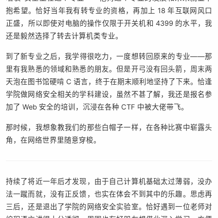
抱希望。恰好当年我有转专业的资格，再加上 18 年互联网风口
正盛，所以即使对电脑的操作仅限于开关机和 4399 的水平，我
还是毅然选择了转去计算机类专业。
到了新专业之后，我学得很吃力，一度想转回原来的专业——那
里有我熟悉的领域和熟悉的朋友。但是开弓没有回头箭，周末两
天泡在图书馆硬啃 C 语言，终于在期末顺利地坚持了下来。恰逢
学院做网络安全相关的学科建设，虽然不甚了解，我还是报名参
加了 Web 安全的培训，沉浸在各种 CTF 中被大佬带飞。
那时候，我想象教我们的那些白帽子一样，在各种比赛中崭露头
角，在网络世界里随意穿梭。
持续了将近一年后才发现，由于自己计算机基础太过薄弱，没办
法一蹴而就，没有正反馈，也实在体会不到其中的乐趣。思虑再
三后，还是退出了学院的网络安全实验室。恰好遇到一位老师对