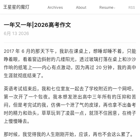
王星星的魔灯
Archives
About
Resume
RSS
一年又一年|2026高考作文
6月 13 2026
2017 年 6 月的那天下午，我趴在课桌上，想睡却睡不着，只能
睁着眼，看着窗边斜射的几缕阳光，透过玻璃打落在桌上和沙沙
作响的纸笔上——内心有点激动，因为再过 20 分钟，我的高中
生涯就彻底结束了。
英语考试结束后，我和七位室友一起去了学校附近的一个网吧，
第一次开了一个包夜。我本想发泄出高中三年所有的压抑和苦
闷，但是考完试的我，仿佛一个泄了气的皮球，再也拿不出备考
时的精力和劲头，草草玩到了凌晨一点，就顶不住困意，在椅子
上慢慢睡去。
那时候，我觉得我的人生刚刚开始，应该，再也不会这么累了。